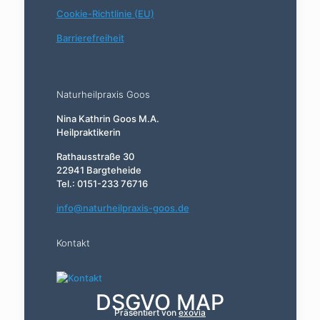
Cookie-Richtlinie (EU)
Barrierefreiheit
Naturheilpraxis Goos
Nina Kathrin Goos M.A.
Heilpraktikerin
Rathausstraße 30
22941 Bargteheide
Tel.: 0151-233 76716
info@naturheilpraxis-goos.de
Kontakt
DSGVO MAP
Präsentiert von
exovia